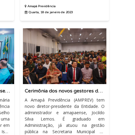
oferecer cada dia mais um serviço de
qualidade...
Amapá Previdência
Quarta, 18 de janeiro de 2023
Reunião Extraordinária do Conselho Estadual de Previdência (CEP)
Cerimônia dos novos gestores de primeiro escalão
nária
A Amapá Previdência (AMPREV) tem
ência
novo diretor-presidente da Entidade. O
administrador e amapaense, Jocildo
 uma
Silva Lemos. É graduado em
ar em
Administração, já atuou na gestão
o
pública na Secretaria Municipal de