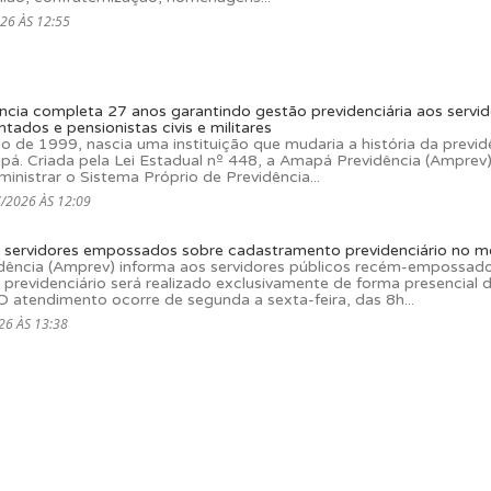
26 ÀS 12:55
cia completa 27 anos garantindo gestão previdenciária aos servid
tados e pensionistas civis e militares
ho de 1999, nascia uma instituição que mudaria a história da previd
pá. Criada pela Lei Estadual nº 448, a Amapá Previdência (Amprev
inistrar o Sistema Próprio de Previdência...
/2026 ÀS 12:09
 servidores empossados sobre cadastramento previdenciário no mê
ência (Amprev) informa aos servidores públicos recém-empossad
previdenciário será realizado exclusivamente de forma presencial 
 atendimento ocorre de segunda a sexta-feira, das 8h...
26 ÀS 13:38