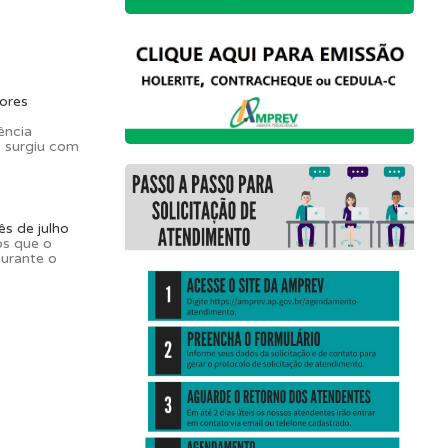
ores
ência
) surgiu com
s de julho
os que o
durante o