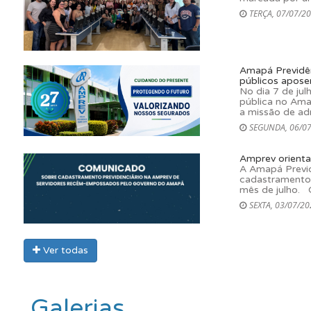
TERÇA, 07/07/20
Amapá Previdên
públicos aposen
No dia 7 de jul
pública no Ama
a missão de adm
SEGUNDA, 06/07
Amprev orienta
A Amapá Previd
cadastramento 
mês de julho. O
SEXTA, 03/07/20
Ver todas
Galerias