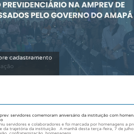
aniversário da
zação
rev: servidores comemoram aniversário da instituição com homen
ão
niu servidores e colaboradores e foi marcada por homenagens a pro
 da trajetória da instituição A manhã desta terça-feira, 7 de julho,
ião, confraternização, homenagens...