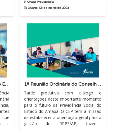
Amapá Previdência
Quarta, 08 de março de 2023
Reunião Ordinária do Conselho Estadual de Previdência
1ª Reunião Ordinária do Conselho Estadual de Previdência.
ncia
Tarde produtiva com diálogo e
nária
orientações deste importante momento
ncia,
para o futuro da Previdência Social do
ntes
Estado do Amapá. O CEP tem a missão
 que
de estabelecer a orientação geral para a
o da
gestão do RPPS/AP, fazendo
fiscalização...