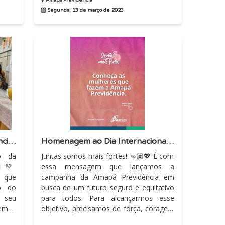
Amapá Previdência
Segunda, 13 de março de 2023
Mulheres que fazem a Previdência Estadual recebem homenagem
Homenagem ao Dia Internacional da Mulheres
ão da
Juntas somos mais fortes! 👊🏽💖 É com
🏽💚
essa mensagem que lançamos a
 que
campanha da Amapá Previdência em
o do
busca de um futuro seguro e equitativo
 seu
para todos. Para alcançarmos esse
objetivo, precisamos de força, coragem
r: a
e resiliência, e é exatamente...