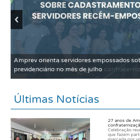
27 anos de Amprev: servidores comemoram 
instituição com homenagens e confraterni
Últimas Notícias
27 anos de Amp
confraternizaç
Celebração reu
que fazem parte
marcada por un