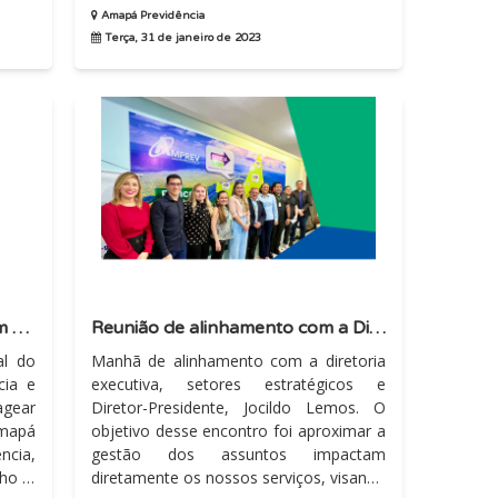
Amapá Previdência
Terça, 31 de janeiro de 2023
Café da manhã em homenagem ao Dia do Aposentado
Reunião de alinhamento com a Diretoria Executiva e Setores
Manhã de alinhamento com a diretoria
cia e
executiva, setores estratégicos e
agear
Diretor-Presidente, Jocildo Lemos. O
Amapá
objetivo desse encontro foi aproximar a
gestão dos assuntos impactam
lho e
diretamente os nossos serviços, visando