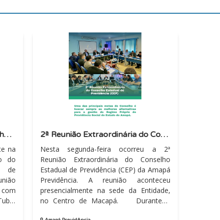
3ª reunião ordinária do Conselho Estadual de Previdência do Estado do Amapá
2ª Reunião Extraordinária do Conselho Estadual de Previdência (CEP)
te na
Nesta segunda-feira ocorreu a 2ª
do do
Reunião Extraordinária do Conselho
l de
Estadual de Previdência (CEP) da Amapá
nião
Previdência. A reunião aconteceu
 com
presencialmente na sede da Entidade,
ube,
no Centro de Macapá. Durante a
om a
reunião extraordinária...