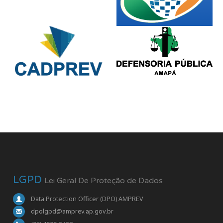
LGPD
Lei Geral De Proteção de Dados
Data Protection Officer (DPO) AMPREV
dpolgpd@amprev.ap.gov.br