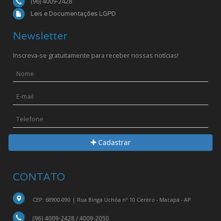
(96) 4009-2428
Leis e Documentações LGPD
Newsletter
Inscreva-se gratuitamente para receber nossas notícias!
NOME:
E-MAIL:
TELEFONE:
Cadastrar
CONTATO
CEP: 68900-090 | Rua Binga Uchôa nº 10 Centro - Macapá - AP
(96) 4009-2428 / 4009-2050